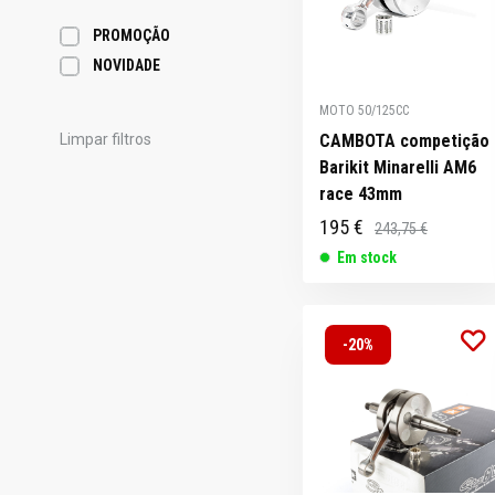
PROMOÇÃO
NOVIDADE
MOTO 50/125CC
CAMBOTA competição
Limpar filtros
Barikit Minarelli AM6
race 43mm
195 €
243,75 €
Em stock
-20%