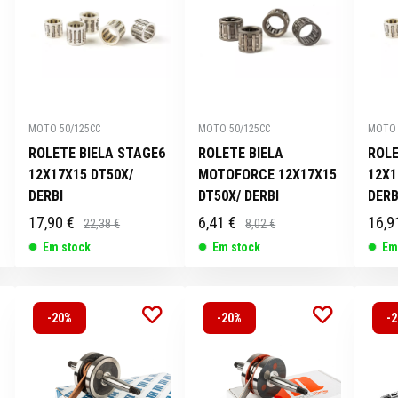
MOTO 50/125CC
MOTO 50/125CC
MOTO 
ROLETE BIELA STAGE6
ROLETE BIELA
ROLE
12X17X15 DT50X/
MOTOFORCE 12X17X15
12X1
DERBI
DT50X/ DERBI
DERB
17,90 €
6,41 €
16,9
22,38 €
8,02 €
Em stock
Em stock
Em
-20%
-20%
-