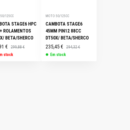
50/125CC
MOTO 50/125CC
BOTA STAGE6 HPC
CAMBOTA STAGE6
 + ROLAMENTOS
45MM PIN12 88CC
X/ BETA/SHERCO
DT50X/ BETA/SHERCO
91 €
235,45 €
299,88 €
294,32 €
m stock
Em stock