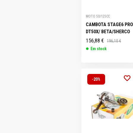
MOTO 50/125CC
CAMBOTA STAGE6 PRO
DT50X/ BETA/SHERCO
156,88 €
196,10 €
Em stock
-20%