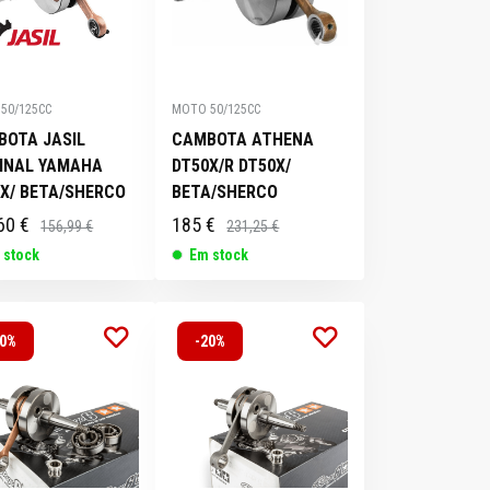
50/125CC
MOTO 50/125CC
BOTA JASIL
CAMBOTA ATHENA
GINAL YAMAHA
DT50X/R DT50X/
X/ BETA/SHERCO
BETA/SHERCO
60 €
185 €
156,99 €
231,25 €
 stock
Em stock
20%
-20%