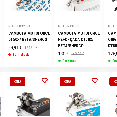
MOTO 50/125CC
MOTO 50/125CC
MOTO 
CAMBOTA MOTOFORCE
CAMBOTA MOTOFORCE
CAM
DT50X/ BETA/SHERCO
REFORÇADA DT50X/
ORI
BETA/SHERCO
DT50
99,91 €
124,89 €
130 €
125,
162,50 €
Sem stock
Em stock
Em
-20%
-20%
-