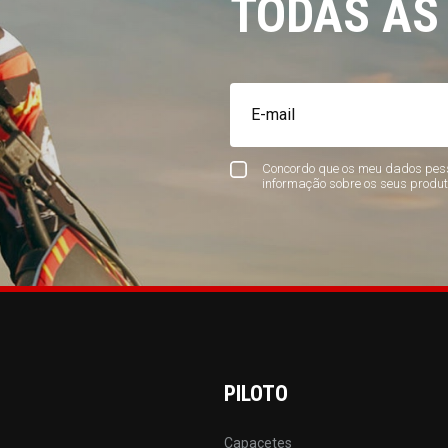
TODAS AS
Concordo que os meu dados pess
informação sobre os seus produt
PILOTO
Capacetes