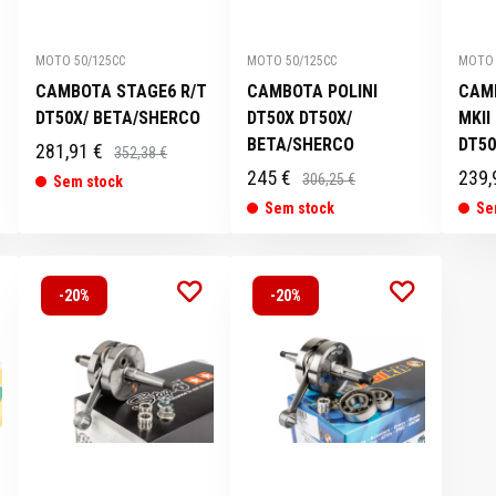
MOTO 50/125CC
MOTO 50/125CC
MOTO 
CAMBOTA STAGE6 R/T
CAMBOTA POLINI
CAM
DT50X/ BETA/SHERCO
DT50X DT50X/
MKII
BETA/SHERCO
DT50
281,91 €
352,38 €
245 €
239,
306,25 €
Sem stock
Sem stock
Se
-20%
-20%