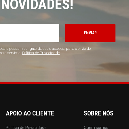
 NOVIDADES!
ENVIAR
oais possam ser guardados e usados, para o envio de
os e serviços.
Política de Privacidade
APOIO AO CLIENTE
SOBRE NÓS
Política de Privacidade
Quem somos