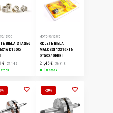
50/125CC
MOTO 50/125CC
TE BIELA STAGE6
ROLETE BIELA
6X16 DT50X/
MALOSSI 12X16X16
I
DT50X/ DERBI
1 €
21,45 €
21,14 €
26,81 €
 stock
Em stock
20%
-20%