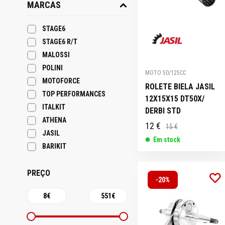
MARCAS
STAGE6
STAGE6 R/T
MALOSSI
POLINI
MOTO 50/125CC
MOTOFORCE
ROLETE BIELA JASIL
TOP PERFORMANCES
12X15X15 DT50X/
ITALKIT
DERBI STD
ATHENA
12 €
15 €
JASIL
Em stock
BARIKIT
PREÇO
-20%