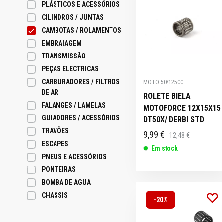
PLÁSTICOS E ACESSÓRIOS
CILINDROS / JUNTAS
CAMBOTAS / ROLAMENTOS
HONDA X8R
CRIANÇA
MERCHANDISING
EMBRAIAGEM
TOP CASES
TOPOS DE
ZUNDAPP
ESCAPES
PEÇAS
CAPAS MOTO
/ VESTUÁRIO
PONTEIRAS
DONUTS
TRANSMISSÃO
FALANGES /
FALANGES /
PONTEIRAS
PONTEIRAS
PONTEIRAS
ELÉTRICAS
ESCAPES
GUIADOR
LUZES
LUZES
GUIADORES E
GUIADORES /
GUIADORES /
GUIADORES /
GUIADORES /
PONTEIRAS
IGNIÇÃO E
IGNIÇÃO E
LAMELAS
LAMELAS
ÓLEOS E
ACESSÓRIOS
ACESSORIOS
ACESSÓRIOS
ACESSÓRIOS
ACESSÓRIOS
ACESSÓRIOS
ACESSORIOS
PACKS
PEÇAS ELECTRICAS
LUBRIFICANTES
CARBURADORES / FILTROS
MOTO 50/125CC
DE AR
ROLETE BIELA
FALANGES / LAMELAS
MOTOFORCE 12X15X15
GUIADORES / ACESSÓRIOS
DT50X/ DERBI STD
TRAVÕES
9,99 €
12,48 €
SUPORTES
ESCAPES
Em stock
TELEMÓVEL
PONTEIRAS
TRAVÕES
TRAVÕES
TRAVÕES
ESCAPES
PNEUS /
PNEUS E ACESSÓRIOS
ACESSÓRIOS
PONTEIRAS
BOMBA DE AGUA
CHASSIS
-20%