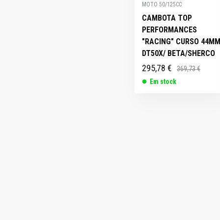
MOTO 50/125CC
CAMBOTA TOP
PERFORMANCES
"RACING" CURSO 44M
DT50X/ BETA/SHERCO
295,78 €
369,73 €
Em stock