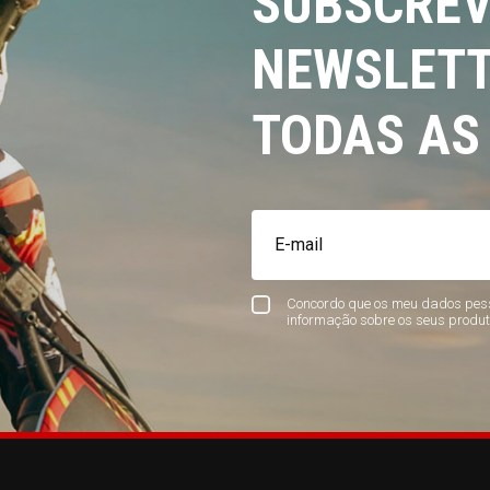
SUBSCREV
NEWSLETT
TODAS AS
Concordo que os meu dados pess
informação sobre os seus produt