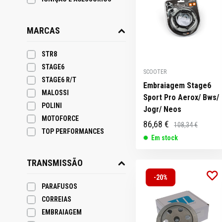
MARCAS
STR8
STAGE6
SCOOTER
STAGE6 R/T
Embraiagem Stage6
MALOSSI
Sport Pro Aerox/ Bws/
POLINI
Jogr/ Neos
MOTOFORCE
86,68 €
108,34 €
TOP PERFORMANCES
Em stock
TRANSMISSÃO
-20%
PARAFUSOS
CORREIAS
EMBRAIAGEM