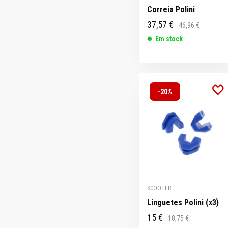
Correia Polini
37,57 €
46,96 €
Em stock
-20%
SCOOTER
Linguetes Polini (x3)
15 €
18,75 €