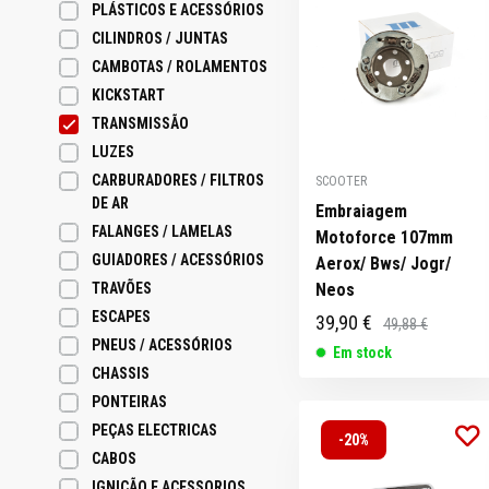
PLÁSTICOS E ACESSÓRIOS
CILINDROS / JUNTAS
CAMBOTAS / ROLAMENTOS
HONDA X8R
CRIANÇA
MERCHANDISING
KICKSTART
TOP CASES
TOPOS DE
ZUNDAPP
ESCAPES
PEÇAS
CAPAS MOTO
/ VESTUÁRIO
PONTEIRAS
DONUTS
TRANSMISSÃO
FALANGES /
FALANGES /
PONTEIRAS
PONTEIRAS
PONTEIRAS
ELÉTRICAS
ESCAPES
GUIADOR
LUZES
LUZES
GUIADORES E
GUIADORES /
GUIADORES /
GUIADORES /
GUIADORES /
PONTEIRAS
IGNIÇÃO E
IGNIÇÃO E
LAMELAS
LAMELAS
ÓLEOS E
ACESSÓRIOS
ACESSORIOS
ACESSÓRIOS
ACESSÓRIOS
ACESSÓRIOS
ACESSÓRIOS
ACESSORIOS
PACKS
LUZES
LUBRIFICANTES
CARBURADORES / FILTROS
SCOOTER
DE AR
Embraiagem
FALANGES / LAMELAS
Motoforce 107mm
GUIADORES / ACESSÓRIOS
Aerox/ Bws/ Jogr/
TRAVÕES
Neos
SUPORTES
ESCAPES
39,90 €
49,88 €
TELEMÓVEL
PONTEIRAS
TRAVÕES
TRAVÕES
TRAVÕES
ESCAPES
PNEUS /
PNEUS / ACESSÓRIOS
Em stock
ACESSÓRIOS
CHASSIS
PONTEIRAS
PEÇAS ELECTRICAS
-20%
CABOS
IGNIÇÃO E ACESSORIOS