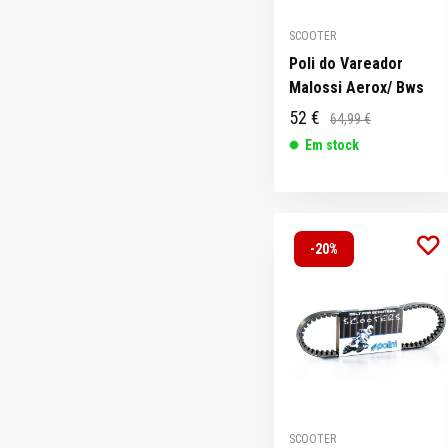
SCOOTER
Poli do Vareador
Malossi Aerox/ Bws
52 €
64,99 €
Em stock
-20%
SCOOTER