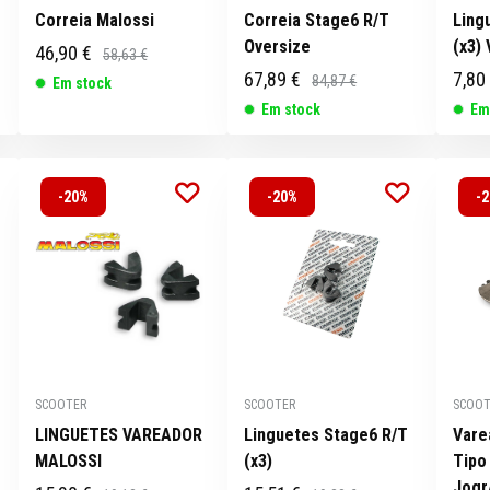
Correia Malossi
Correia Stage6 R/T
Ling
Oversize
(x3)
46,90 €
58,63 €
67,89 €
7,80
84,87 €
Em stock
Em stock
Em
-20%
-20%
-
SCOOTER
SCOOTER
SCOOT
LINGUETES VAREADOR
Linguetes Stage6 R/T
Vare
MALOSSI
(x3)
Tipo
Jogr