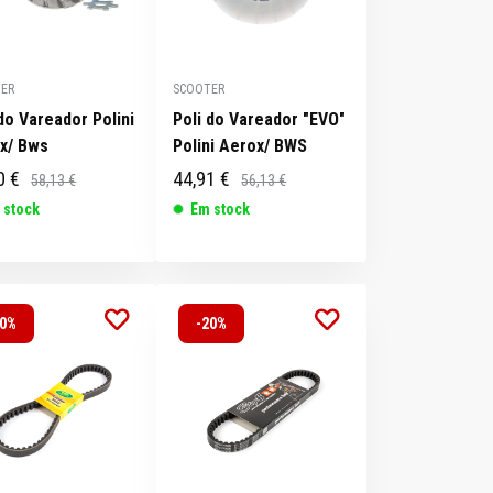
ER
SCOOTER
 do Vareador Polini
Poli do Vareador "EVO"
x/ Bws
Polini Aerox/ BWS
0 €
44,91 €
58,13 €
56,13 €
 stock
Em stock
20%
-20%