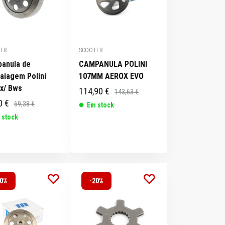
ER
SCOOTER
anula de
CAMPANULA POLINI
aiagem Polini
107MM AEROX EVO
x/ Bws
114,90 €
143,63 €
0 €
69,38 €
Em stock
 stock
20%
-20%