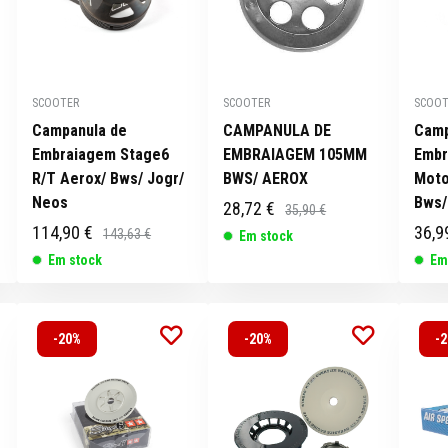
SCOOTER
SCOOTER
SCOOT
Campanula de
CAMPANULA DE
Camp
Embraiagem Stage6
EMBRAIAGEM 105MM
Embr
R/T Aerox/ Bws/ Jogr/
BWS/ AEROX
Moto
Neos
Bws/
28,72 €
35,90 €
114,90 €
36,9
143,63 €
Em stock
Em stock
Em
-20%
-20%
-