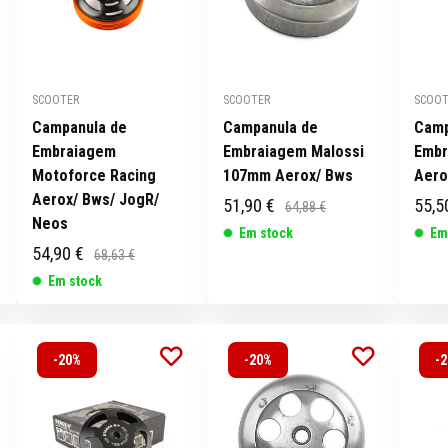
SCOOTER
SCOOTER
SCOOT
Campanula de
Campanula de
Camp
Embraiagem
Embraiagem Malossi
Embr
Motoforce Racing
107mm Aerox/ Bws
Aero
Aerox/ Bws/ JogR/
51,90 €
55,5
64,88 €
Neos
Em stock
Em
54,90 €
68,63 €
Em stock
-20%
-20%
-