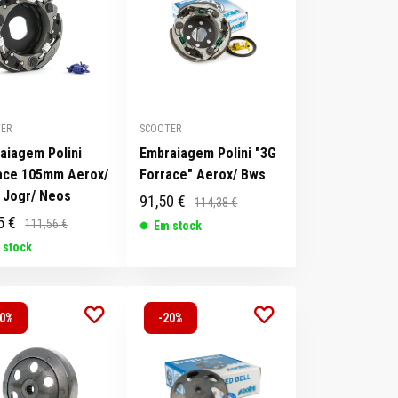
ER
SCOOTER
aiagem Polini
Embraiagem Polini "3G
ace 105mm Aerox/
Forrace" Aerox/ Bws
 Jogr/ Neos
91,50 €
114,38 €
5 €
111,56 €
Em stock
 stock
20%
-20%