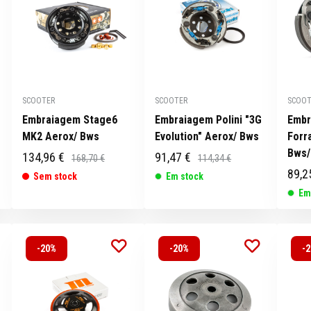
SCOOTER
SCOOTER
SCOOT
Embraiagem Stage6
Embraiagem Polini "3G
Embr
MK2 Aerox/ Bws
Evolution" Aerox/ Bws
Forr
Bws/
134,96 €
91,47 €
168,70 €
114,34 €
89,2
Sem stock
Em stock
Em
-20%
-20%
-