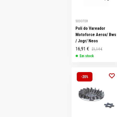
SCOOTER
Poli do Vareador
Motoforce Aerox/ Bws
/ Jogr/ Neos
16,91 €
21,14 €
Em stock
-20%