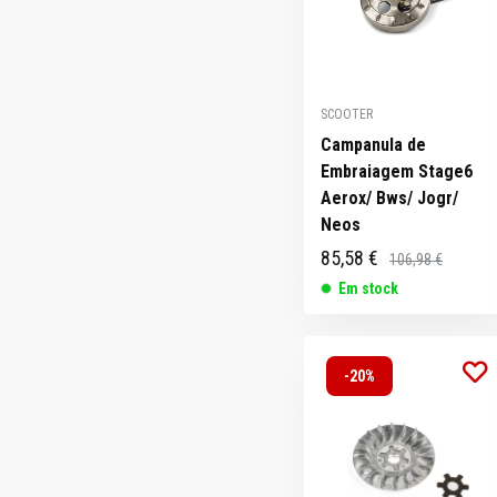
SCOOTER
Campanula de
Embraiagem Stage6
Aerox/ Bws/ Jogr/
Neos
85,58 €
106,98 €
Em stock
-20%