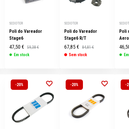
SCOOTER
SCOOTER
SCOOT
Poli do Vareador
Poli do Vareador
Poli
Stage6
Stage6 R/T
Aero
47,50 €
67,85 €
46,5
59,38 €
84,81 €
Em stock
Sem stock
Em
-20%
-20%
-