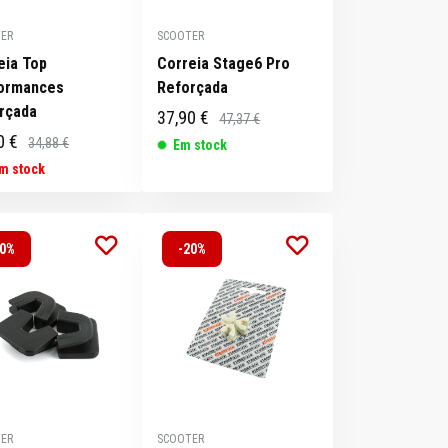
ER
SCOOTER
eia Top
Correia Stage6 Pro
ormances
Reforçada
rçada
37,90 €
47,37 €
0 €
34,88 €
Em stock
m stock
20%
-20%
ER
SCOOTER