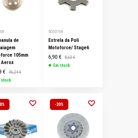
ER
SCOOTER
anula de
Estrela da Poli
aiagem
Motoforce/ Stage6
force 105mm
6,90 €
8,63 €
 Aerox
Em stock
9 €
46,24 €
 stock
20%
-20%