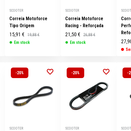
SCOOTER
SCOOTER
SCOOT
Correia Motoforce
Correia Motoforce
Corr
Tipo Origem
Racing - Reforçada
Perf
Refo
15,91 €
21,50 €
19,88 €
26,88 €
27,9
Em stock
Em stock
Se
-20%
-20%
-
SCOOTER
SCOOTER
SCOOT