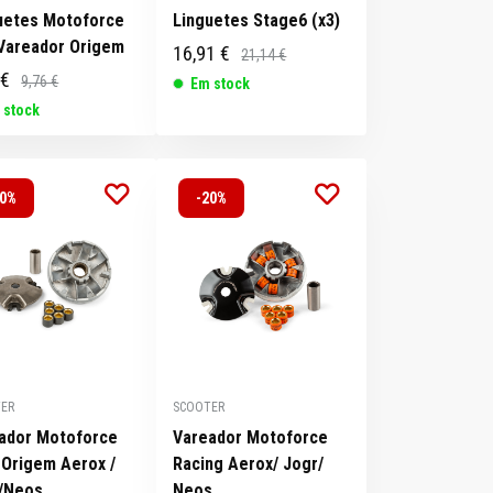
uetes Motoforce
Linguetes Stage6 (x3)
 Vareador Origem
16,91 €
21,14 €
 €
9,76 €
Em stock
 stock
20%
-20%
ER
SCOOTER
ador Motoforce
Vareador Motoforce
 Origem Aerox /
Racing Aerox/ Jogr/
/Neos
Neos