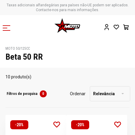
Taxas adicionais alfandegárias para países não-UE podem ser aplicados.
Contacte-nos para mais informações.
MOTO 50/125CC
Beta 50 RR
10 produto(s)
Ordenar
Relevância
Filtros de pesquisa
0
-20%
-20%