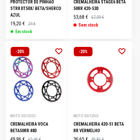
PROTECTOR DE PINHAO
CREMALHEIRA STAGE6 BETA
STR8 DT50X/ BETA/SHERCO
50RR 420-53D
AZUL
53,68 €
67,09 €
19,20 €
24 €
Sem stock
Em stock
-20%
-20%
MOTO 50/125CC
MOTO 50/125CC
CREMALHEIRA VOCA
CREMALHEIRA 420-51 BETA
BETA50RR 48D
RR VERMELHO
49,96 €
36,65 €
62,45 €
45,81 €