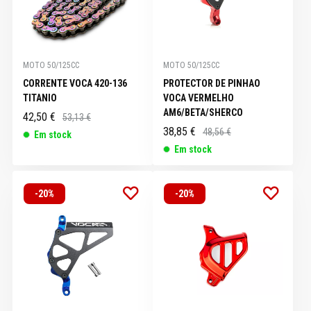
MOTO 50/125CC
MOTO 50/125CC
CORRENTE VOCA 420-136
PROTECTOR DE PINHAO
TITANIO
VOCA VERMELHO
AM6/BETA/SHERCO
42,50 €
53,13 €
38,85 €
48,56 €
Em stock
Em stock
-20%
-20%