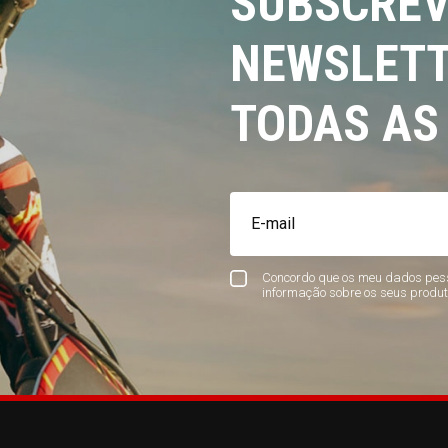
SUBSCREV
NEWSLETT
TODAS AS
Concordo que os meu dados pess
informação sobre os seus produt