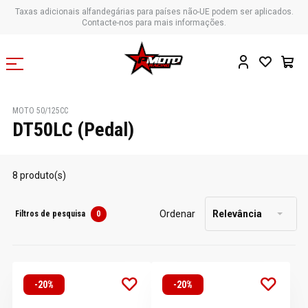
Taxas adicionais alfandegárias para países não-UE podem ser aplicados.
Contacte-nos para mais informações.
MOTO 50/125CC
DT50LC (Pedal)
8 produto(s)
Ordenar
Relevância
Filtros de pesquisa
0
-20%
-20%