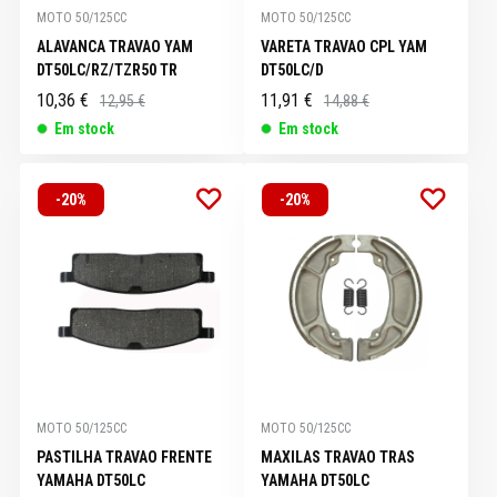
MOTO 50/125CC
MOTO 50/125CC
ALAVANCA TRAVAO YAM
VARETA TRAVAO CPL YAM
DT50LC/RZ/TZR50 TR
DT50LC/D
10,36 €
11,91 €
12,95 €
14,88 €
Em stock
Em stock
-20%
-20%
MOTO 50/125CC
MOTO 50/125CC
PASTILHA TRAVAO FRENTE
MAXILAS TRAVAO TRAS
YAMAHA DT50LC
YAMAHA DT50LC