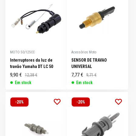
MOTO 50/125CC
Acessórios Moto
Interruptores da luz de
SENSOR DE TRAVAO
travão Yamaha DT LC 50
UNIVERSAL
9,90 €
7,77 €
12,38 €
9,71 €
Em stock
Em stock
-20%
-20%